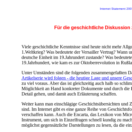
Internet Statement 200
Für die geschichtliche Diskussion
Viele geschichtliche Kenntnisse sind heute nicht mehr Allg
1.Weltkrieg? Was bedeutete der Versailler Vertrag? Wann
deutsche Einheit im 19.Jahrundert zustande? Was bedeutet
19.Jahrhundert, wie kam es zur Oktoberrevolution in Rußl
Unter Umständen sind die folgenden zusammengefaßten Dar
Artikelserie wird folgen - die heutige Lage und unsere Gesc
zu viel voraus. Aber das ist gleichzeitig auch halb so schl
Möglichkeit an Hand konkreter Dokumente und durch die 
Detail gehen, und damit auch Erläuterung schaffen.
Weiter kann man einschlägige Geschichtsübersichten und Ze
sind. Im Internet gibt es eine ganze Reihe von Geschichtsf
verschaffen kann. Auch die Encarta, das Lexikon von Micro
Instrument, um sich in Einzelfragen schnell kundig zu mach
möglichst gegensätzliche Darstellungen zu lesen, da die einz