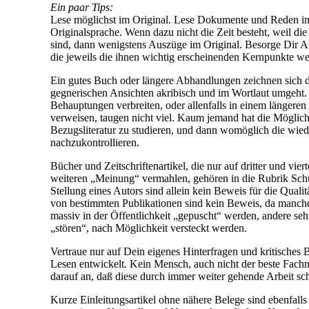
Ein paar Tips:
Lese möglichst im Original. Lese Dokumente und Reden im
Originalsprache. Wenn dazu nicht die Zeit besteht, weil die 
sind, dann wenigstens Auszüge im Original. Besorge Dir A
die jeweils die ihnen wichtig erscheinenden Kernpunkte w
Ein gutes Buch oder längere Abhandlungen zeichnen sich d
gegnerischen Ansichten akribisch und im Wortlaut umgeht. 
Behauptungen verbreiten, oder allenfalls in einem längere
verweisen, taugen nicht viel. Kaum jemand hat die Mögli
Bezugsliteratur zu studieren, und dann womöglich die wie
nachzukontrollieren.
Bücher und Zeitschriftenartikel, die nur auf dritter und vi
weiteren „Meinung“ vermahlen, gehören in die Rubrik Schun
Stellung eines Autors sind allein kein Beweis für die Qual
von bestimmten Publikationen sind kein Beweis, da manche
massiv in der Öffentlichkeit „gepuscht“ werden, andere sehr
„stören“, nach Möglichkeit versteckt werden.
Vertraue nur auf Dein eigenes Hinterfragen und kritisches
Lesen entwickelt. Kein Mensch, auch nicht der beste Fachm
darauf an, daß diese durch immer weiter gehende Arbeit s
Kurze Einleitungsartikel ohne nähere Belege sind ebenfall